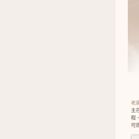
老
主
程
可