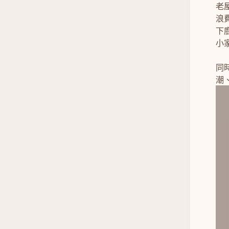
老
浪
下
小
同
潮