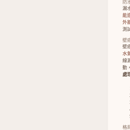
防
漏
能
外
測
壁
壁
水
線
動
處
格