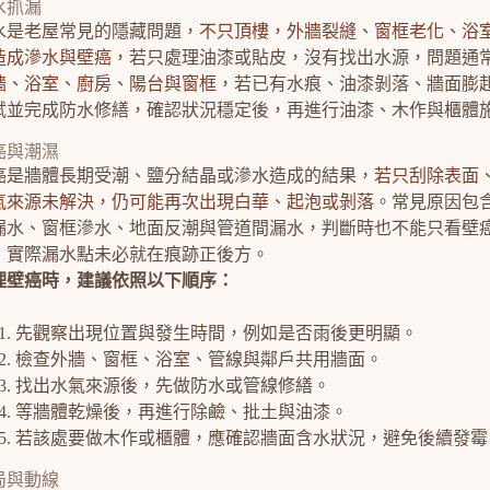
水抓漏
水是老屋常見的隱藏問題，
不只頂樓，外牆裂縫、窗框老化、浴
造成滲水與壁癌
，若只處理油漆或貼皮，沒有找出水源，問題通
牆、浴室、廚房、陽台與窗框
，若已有水痕、油漆剝落、牆面膨
試並完成防水修繕，確認狀況穩定後，再進行油漆、木作與櫃體
癌與潮濕
癌是牆體長期受潮、鹽分結晶或滲水造成的結果，
若只刮除表面
氣來源未解決，仍可能再次出現白華、起泡或剝落
。常見原因包
漏水、窗框滲水、地面反潮與管道間漏水，判斷時也不能只看壁
，實際漏水點未必就在痕跡正後方。
理壁癌時，建議依照以下順序：
先觀察出現位置與發生時間，例如是否雨後更明顯。
檢查外牆、窗框、浴室、管線與鄰戶共用牆面。
找出水氣來源後，先做防水或管線修繕。
等牆體乾燥後，再進行除鹼、批土與油漆。
若該處要做木作或櫃體，應確認牆面含水狀況，避免後續發霉
局與動線