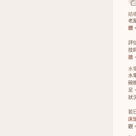
結
老
體
評
技
牆
水
水
碗
足
狀
若
床
觀