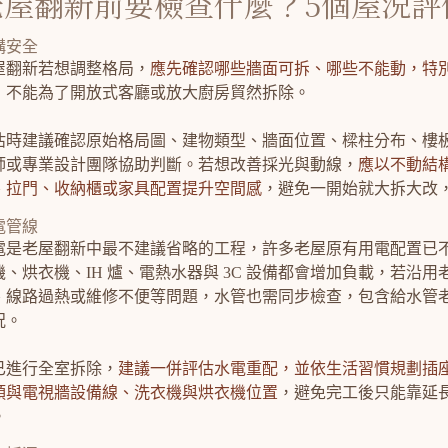
老屋翻新前要檢查什麼？5個屋況評
構安全
屋翻新若想調整格局，
應先確認哪些牆面可拆、哪些不能動，特
，不能為了開放式客廳或放大廚房貿然拆除。
估時建議確認原始格局圖、建物類型、牆面位置、樑柱分布、樓
師或專業設計團隊協助判斷。若想改善採光與動線，
應以不動結
、拉門、收納櫃或家具配置提升空間感
，避免一開始就大拆大改
電管線
電是老屋翻新中最不建議省略的工程，許多老屋原有用電配置已
機、烘衣機、IH 爐、電熱水器與 3C 設備都會增加負載，若沿
、線路過熱或維修不便等問題，水管也需同步檢查，包含給水管
況。
已進行全室拆除，
建議一併評估水電重配，並依生活習慣規劃插
頭與電視牆設備線、洗衣機與烘衣機位置
，避免完工後只能靠延
。