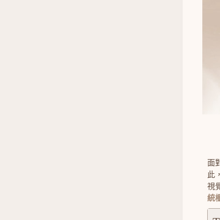
面
此
視
統