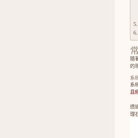
隨
的
系
系
且
透
理