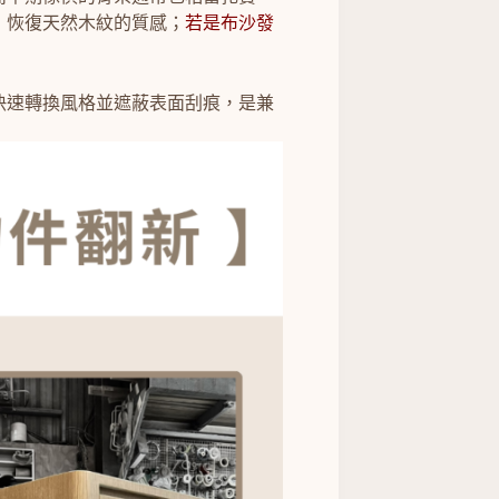
，恢復天然木紋的質感；
若是布沙發
快速轉換風格並遮蔽表面刮痕，是兼