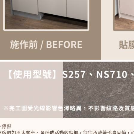
立傢俱
立傢俱如原木餐桌、單椅或活動收納櫃，往往承載著珍貴回憶，