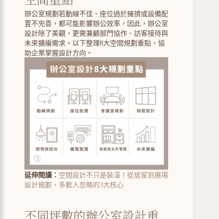
辦公室規劃若動線不佳、座位過於擁擠或設備配
置不完善，都可能影響辦公效率，因此，辦公室
設計除了美觀，更需兼顧部門協作、訪客接待與
未來擴編需求。以下整理8大空間規劃重點，協
助企業掌握設計方向。
延伸閱讀：
空間設計不只是裝潢！從居家到展場
設計規劃，多數人忽略的3大核心
不同坪數的辦公室設計重