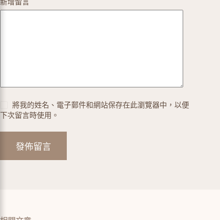
新增留言
將我的姓名、電子郵件和網站保存在此瀏覽器中，以便
下次留言時使用。
發佈留言