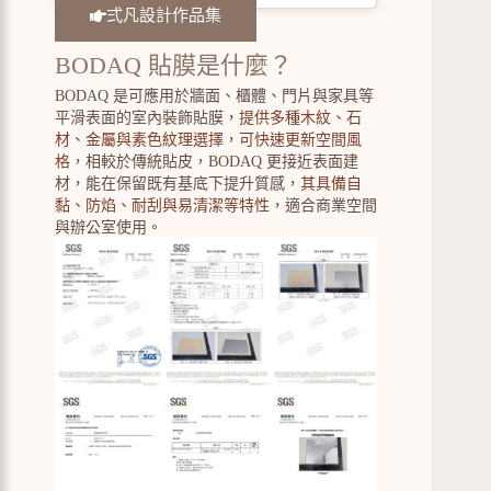
弍凡設計作品集
BODAQ 貼膜是什麼？
BODAQ 是可應用於牆面、櫃體、門片與家具等
平滑表面的室內裝飾貼膜，
提供多種木紋、石
材、金屬與素色紋理選擇，可快速更新空間風
格
，相較於傳統貼皮，BODAQ 更接近表面建
材，能在保留既有基底下提升質感，
其具備自
黏、防焰、耐刮與易清潔等特性
，適合商業空間
與辦公室使用。