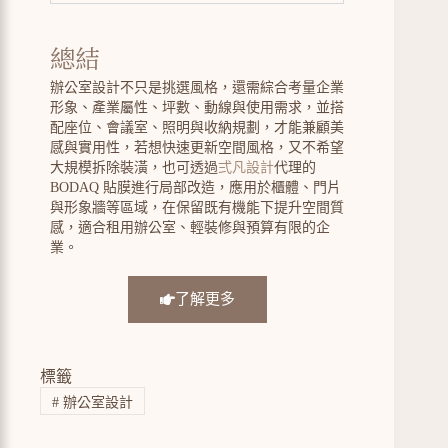
總結
辦公室設計不只是挑選風格，還需綜合考量企業
形象、產業屬性、坪數、動線與使用需求，並搭
配座位、會議室、照明與收納規劃，才能兼顧美
感與實用性，若想快速更新空間風格，又不希望
大規模拆除裝潢，也可透過
弍凡設計
代理的
BODAQ 貼膜進行局部改造，應用於櫃體、門片
與形象牆等區域，在保留既有機能下提升空間質
感，適合租用辦公室、輕裝修與預算有限的企
業。
了解更多
標籤
#
辦公室設計