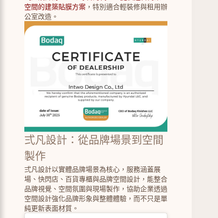
空間的建築貼膜方案
，特別適合輕裝修與租用辦
公室改造。
弍凡設計：從品牌場景到空間
製作
弍凡設計以實體品牌場景為核心，服務涵蓋展
場、快閃店、百貨專櫃與品牌空間設計，能整合
品牌視覺、空間氛圍與現場製作，協助企業透過
空間設計強化品牌形象與整體體驗，而不只是單
純更新表面材質。