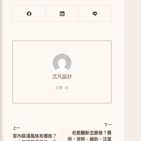
弍凡設計
文章: 30
下一
上一
老屋翻新怎麼做？費
室內裝潢風格有哪些？
用、流程、補助、注意