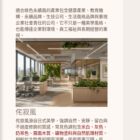
適合綠色永續風的產業包含健康產業、教育機
構、永續品牌、生技公司、生活風格品牌與重視
企業社會責任的公司，它不只是一種美學風格，
也能傳達企業對環境、員工福祉與長期經營的重
視。
侘寂風
侘寂風源自日式美學，強調自然、安靜、留白與
不過度修飾的質感，常見色調包含
米白、灰色、
奶茶色、霧面木質、礦物塗料與自然肌理材質
。
相較於北歐風的明亮溫暖，侘寂風更沉穩、低