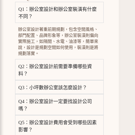
Q1：辦公室設計和辦公室裝潢有什麼
不同？
辦公室設計著重前期規劃，包含空間風格、
部門配置、品牌形象等，辦公室裝潢則偏向
實際施工，如隔間、水電、油漆等，簡單來
說，設計是規劃空間如何使用，裝潢則是將
規劃落實。
Q2：辦公室設計前需要準備哪些資
料？
Q3：小坪數辦公室該怎麼設計？
Q4：辦公室設計一定要找設計公司
嗎？
Q5：辦公室設計費用會受到哪些因素
影響？