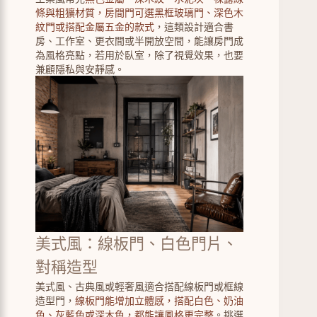
條與粗獷材質，房間門可選黑框玻璃門、深色木
紋門或搭配金屬五金的款式
，這類設計適合書
房、工作室、更衣間或半開放空間，能讓房門成
為風格亮點，若用於臥室，除了視覺效果，也要
兼顧隱私與安靜感。
美式風：線板門、白色門片、
對稱造型
美式風、古典風或輕奢風適合搭配線板門或框線
造型門，
線板門能增加立體感，搭配白色、奶油
色、灰藍色或深木色，都能讓風格更完整
。挑選