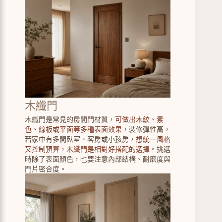
木纖門
木纖門是常見的房間門材質，
可做出木紋、素
色、線板或平面等多種表面效果
，裝修彈性高，
若家中有多間臥室、客房或小孩房，
想統一風格
又控制預算，木纖門是相對好搭配的選擇
。挑選
時除了表面顏色，也要注意內部結構、耐磨度與
門片密合度。