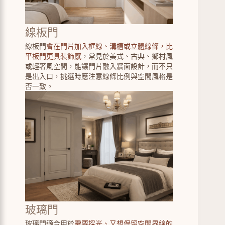
線板門
線板門
會在門片加入框線、溝槽或立體線條，比
平板門更具裝飾感
，常見於美式、古典、鄉村風
或輕奢風空間，能讓門片融入牆面設計，而不只
是出入口，挑選時應注意線條比例與空間風格是
否一致。
玻璃門
玻璃門適合用於
需要採光、又想保留空間界線的