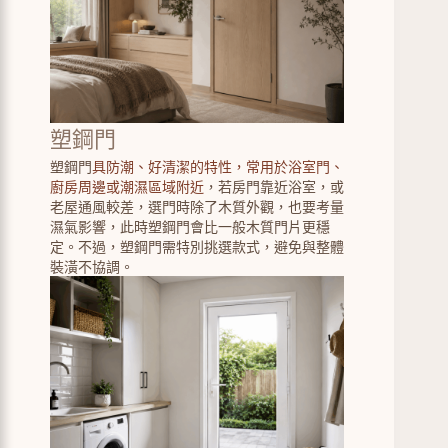
塑鋼門
塑鋼門
具防潮、好清潔的特性，常用於浴室門、
廚房周邊或潮濕區域附近
，若房門靠近浴室，或
老屋通風較差，選門時除了木質外觀，也要考量
濕氣影響，此時塑鋼門會比一般木質門片更穩
定。不過，塑鋼門需特別挑選款式，避免與整體
裝潢不協調。