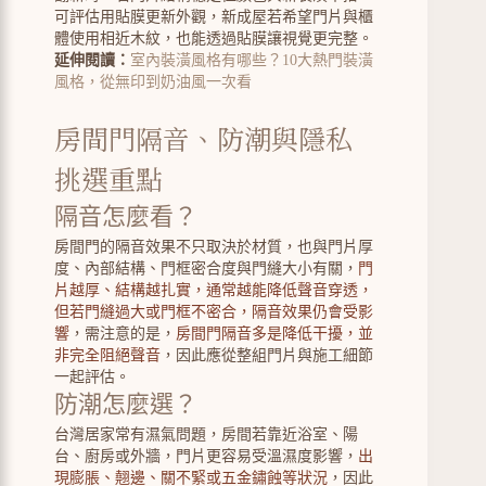
可評估用貼膜更新外觀，新成屋若希望門片與櫃
體使用相近木紋，也能透過貼膜讓視覺更完整。
延伸閱讀：
室內裝潢風格有哪些？10大熱門裝潢
風格，從無印到奶油風一次看
房間門隔音、防潮與隱私
挑選重點
隔音怎麼看？
房間門的隔音效果不只取決於材質，也與門片厚
度、內部結構、門框密合度與門縫大小有關，
門
片越厚、結構越扎實，通常越能降低聲音穿透，
但若門縫過大或門框不密合，隔音效果仍會受影
響
，需注意的是，
房間門隔音多是降低干擾，並
非完全阻絕聲音
，因此應從整組門片與施工細節
一起評估。
防潮怎麼選？
台灣居家常有濕氣問題，房間若靠近浴室、陽
台、廚房或外牆，門片更容易受溫濕度影響，
出
現膨脹、翹邊、關不緊或五金鏽蝕等狀況
，因此