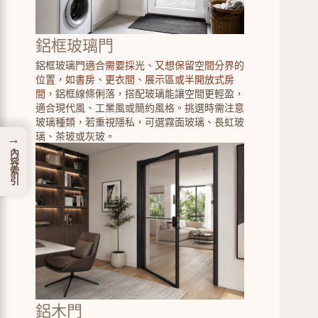
鋁框玻璃門
鋁框玻璃門
適合需要採光、又想保留空間分界的
位置，如書房、更衣間、展示區或半開放式房
間
，鋁框線條俐落，搭配玻璃能讓空間更輕盈，
適合現代風、工業風或簡約風格。挑選時需注意
玻璃種類，若重視隱私，可選霧面玻璃、長虹玻
璃、茶玻或灰玻。
→
內容索引
鋁木門