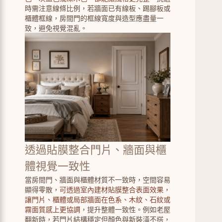
時需注意線條比例，若牆面已有線板、踢腳板或
櫃體框線，房間門的框線寬度與造型應盡量一
致，避免視覺混亂。
透過貼膜整合門片、牆面與櫃
體視覺一致性
當房間門、牆面與櫃體材質不一致時，空間容易
顯得零散，
可透過室內建材貼膜整合表面效果，
讓門片、櫃體或局部牆面在色系、木紋、石紋或
霧面質感上更協調
，提升整體一致性。例如老屋
翻新時，若門片結構穩定但顏色與新裝潢不搭，