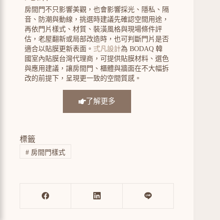
房間門不只影響美觀，也會影響採光、隱私、隔
音、防潮與動線，挑選時建議先確認空間用途，
再依門片樣式、材質、裝潢風格與現場條件評
估，老屋翻新或局部改造時，也可判斷門片是否
適合以貼膜更新表面。
弍凡設計
為 BODAQ 韓
國室內貼膜台灣代理商，可提供貼膜材料、選色
與應用建議，讓房間門、櫃體與牆面在不大幅拆
改的前提下，呈現更一致的空間質感。
了解更多
標籤
#
房間門樣式