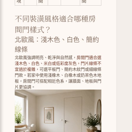
境
間
間
不同裝潢風格適合哪種房
間門樣式？
北歐風：淺木色、白色、簡約
線條
北歐風強調明亮、乾淨與自然感，
房間門適合選
淺木色、白色、米白或低彩度灰色，門片線條不
宜過於複雜
，可選平板門、簡約木紋門或細線條
門款。若家中使用淺橡木、白橡木或奶茶色木地
板，房間門可搭配相近色系，讓牆面、地板與門
片更協調。