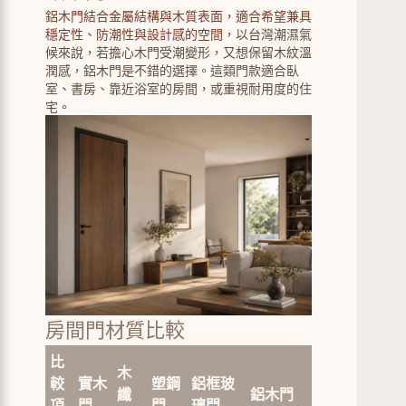
鋁木門結合金屬結構與木質表面，適合希望兼具
穩定性、防潮性與設計感的空間
，以台灣潮濕氣
候來說，若擔心木門受潮變形，又想保留木紋溫
潤感，鋁木門是不錯的選擇。這類門款適合臥
室、書房、靠近浴室的房間，或重視耐用度的住
宅。
房間門材質比較
比
木
較
實木
塑鋼
鋁框玻
纖
鋁木門
項
門
門
璃門