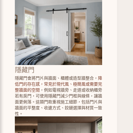
隱藏門
隱藏門會將門片與牆面、櫃體或造型牆整合，
降
低門的存在感，常見於現代風、極簡風或需要完
整牆面的空間
，例如電視牆旁、走道或收納櫃旁
若有房門，可使用隱藏門減少門框與線條，讓牆
面更俐落。這類門款重視施工細節，包括門片與
牆面的平整度、收邊方式、鉸鏈選擇與材質一致
性。