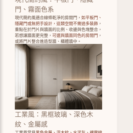
門、霧面色系
現代簡約風適合線條乾淨的房間門，
如平板門、
隱藏門或無把手設計，這類空間不需過多裝飾
，
重點在於門片與牆面的比例、收邊與色塊整合，
若想讓牆面更完整，
可選與牆面同色的房間門
，
或將門片整合進造型牆、櫃體牆中。
工業風：黑框玻璃、深色木
紋、金屬感
工業風常見
黑色金屬、深木紋、水泥灰、裸露線