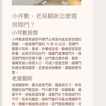
小坪數、老屋翻新怎麼選
房間門？
小坪數房間
小坪數房間常遇到平開門占用室內或走道空間的
問題，
一般房間門寬約 70 至 90 公分
，若開門
範圍卡到床、書桌、衣櫃或走道，動線就容易受
影響，
此時可評估拉門、隱藏門或薄框門片
，降
低開門時的空間干擾。拉門適合更衣間、書房、
儲藏室或小房間入口，可減少迴旋空間，隱藏門
則適合電視牆旁、走道或收納櫃旁，讓牆面更完
整。
老屋翻新
老屋翻新時，要先檢查門框、牆面與尺寸，常見
問題包括門框歪斜、門片關不緊、鉸鏈鬆動、牆
面不平、地板高度改變，或舊門尺寸與現成門片
不符，
若未先確認，換新門後仍可能出現縫隙不
均、開關卡頓或無法密合
。若門框結構穩定，可