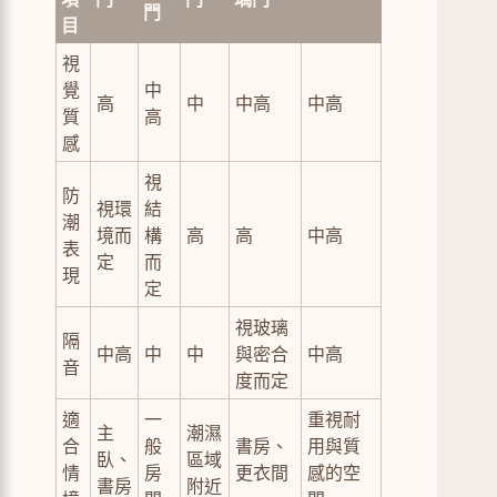
門
目
視
覺
中
高
中
中高
中高
質
高
感
視
防
視環
結
潮
境而
構
高
高
中高
表
定
而
現
定
視玻璃
隔
中高
中
中
與密合
中高
音
度而定
適
一
重視耐
主
潮濕
合
般
書房、
用與質
臥、
區域
情
房
更衣間
感的空
書房
附近