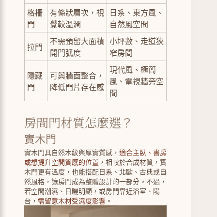
格柵
有條狀層次，視
日系、東方風、
門
覺較溫潤
自然風空間
不需預留大面積
小坪數、走道狹
拉門
開門弧度
窄房間
現代風、極簡
隱藏
可與牆面整合，
風、電視牆旁空
門
降低門片存在感
間
房間門材質怎麼選？
實木門
實木門具自然木紋與厚實質感，
適合主臥、書房
或想提升空間質感的位置
，相較於合成材質，實
木門更有溫度，也能搭配日系、北歐、古典或自
然風格，讓房門成為整體設計的一部分。不過，
若空間潮濕、日曬明顯，或房門靠近浴室、陽
台，
需留意木材受濕度影響
。