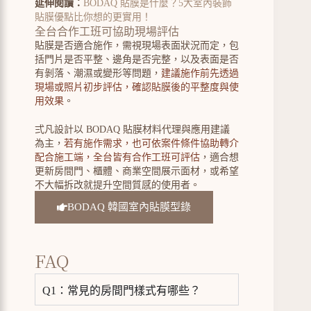
延伸閱讀：
BODAQ 貼膜是什麼？5大室內裝飾
貼膜優點比你想的更實用！
全台合作工班可協助現場評估
貼膜是否適合施作，需視現場表面狀況而定，包
括門片是否平整、邊角是否完整，以及表面是否
有剝落、潮濕或變形等問題，
建議施作前先透過
現場或照片初步評估，確認貼膜後的平整度與使
用效果
。
弍凡設計以 BODAQ 貼膜材料代理與應用建議
為主，
若有施作需求，也可依案件條件協助轉介
配合施工端，全台皆有合作工班可評估
，適合想
更新房間門、櫃體、商業空間展示面材，或希望
不大幅拆改就提升空間質感的使用者。
BODAQ 韓國室內貼膜型錄
FAQ
Q1：常見的房間門樣式有哪些？