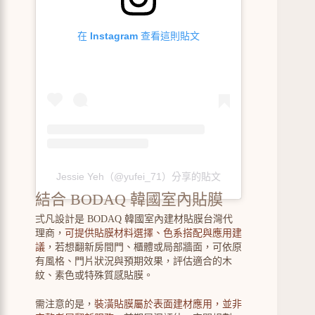
在 Instagram 查看這則貼文
Jessie Yeh（@yufei_71）分享的貼文
結合 BODAQ 韓國室內貼膜
弍凡設計是 BODAQ 韓國室內建材貼膜台灣代
理商，
可提供貼膜材料選擇、色系搭配與應用建
議
，若想翻新房間門、櫃體或局部牆面，可依原
有風格、門片狀況與預期效果，評估適合的木
紋、素色或特殊質感貼膜。
需注意的是，
裝潢貼膜屬於表面建材應用，並非