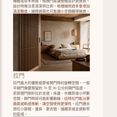
櫃體或原木地板，格柵門能讓整體設計更連貫。
設計時需注意清潔與比例，
格柵縫隙過多會增加
清潔難度
，線條過密也可能讓小空間顯得擁擠。
拉門
拉門最大的優勢是節省開門時的旋轉空間，一般
平開門需要預留約 70 至 90 公分的開門弧度，
若房間門剛好位於走道、床邊、衣櫃旁或小坪數
空間，開門時就可能影響動線，
這時拉門能沿著
牆面或軌道移動，讓空間使用更彈性
。拉門適合
用在小房間、書房、更衣間、儲藏室或走道較窄
的區域。