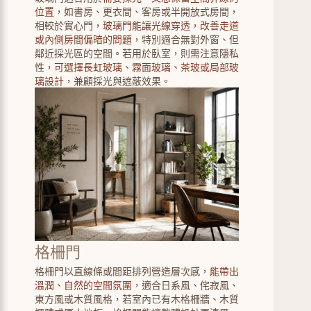
位置
，如書房、更衣間、客房或半開放式房間，
相較於實心門，
玻璃門能讓光線穿透，改善走道
或內側房間偏暗的問題
，特別適合無對外窗、但
鄰近採光區的空間。若用於臥室，則需注意隱私
性，
可選擇長虹玻璃、霧面玻璃、茶玻或局部玻
璃設計
，兼顧採光與遮蔽效果。
格柵門
格柵門以直線條或間距排列營造層次感，
能帶出
溫潤、自然的空間氛圍
，適合日系風、侘寂風、
東方風或木質風格，若室內已有木格柵牆、木質