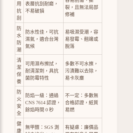
容易刮傷、撕
用
表層抗刮耐磨，
裂，且無法局部
抗
不易破損
修補
刮
防
防水性佳，可抗
易吸濕受潮，容
水
濕氣，適合台灣
易發霉、翹邊或
防
氣候
脫落
潮
清
可用濕布擦拭，
多數不可水擦，
潔
耐清潔劑，具抗
污漬難以去除，
保
菌防霉特性
易卡灰塵
養
防
防焰一級：通過
不一定：多數無
火
CNS 7614 認證，
合格認證，紙質
安
餘焰時間 0 秒
易燃
全
健
無甲醛：SGS 測
有疑慮：廉價品
康