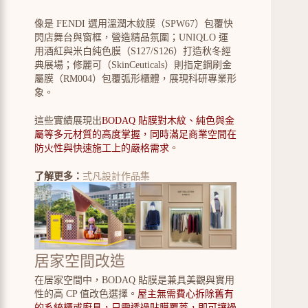
像是 FENDI 選用溫潤木紋膜（SPW67）包覆快
閃店舞台與窗框，營造精品氛圍；UNIQLO 運
用酒紅與米白純色膜（S127/S126）打造秋冬經
典展場；修麗可（SkinCeuticals）則指定鋼刷金
屬膜（RM004）包覆弧形櫃體，展現科研專業形
象。
這些實績展現出
BODAQ 貼膜對木紋、純色與金
屬等多元材質的高度掌握，同時滿足商業空間在
防火性與快速施工上的嚴格需求
。
了解更多：
弍凡設計作品集
居家空間改造
在居家空間中，BODAQ 貼膜是兼具美觀與實用
性的高 CP 值改色選擇。
屋主無需費心拆除舊有
的系統櫃或廚具，只需透過貼膜覆蓋，即可讓過