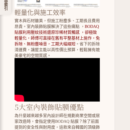
內容索引
輕量化與施工效率
實木與石材雖美，但施工粉塵多、工期長且費用
昂貴。室內裝飾貼膜解決了這些痛點 ，
BODAQ
貼膜利用壓紋技術還原珍稀材質觸感 ，卻極致
輕量化，師傅可直接在舊有平整基材上施作，免
拆除、無粉塵噪音，工期大幅縮短
。省下的拆除
清運費，讓屋主能以高性價比預算，輕鬆擁有媲
美豪宅的空間質感。
5大室內裝飾貼膜優點
為什麼越來越多室內設計師在規劃商業空間或居
家改造時，會指定使用BODAQ 貼膜？除了前面
提到的安全性與耐用度，這款來自韓國的頂級飾