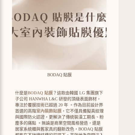
BODAQ 貼膜
什麼是
BODAQ 貼膜
？這款由韓國 LG 集團旗下
子公司 HANWHA L&C 研發的頂級表面飾材，
專注於覆膜技術已超過 20 年
。作為目前設計界
首選的高階
室內裝飾貼膜
，它不僅具備擬真紋理
與國際防火認證，更解決了傳統裝潢工期長、粉
塵多的痛點
。無論是商業空間風格營造，還是
居家系統櫃與舊家具的翻新改色，
BODAQ 貼膜