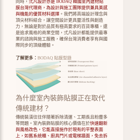
同時，
弍凡設計亦是 BODAQ 韓國室內建材貼
膜台灣代理商，為設計與施工團隊提供兼具美感
與機能的優質材料選擇
。我們將高端設計理念與
頂尖材料結合，讓空間設計更具靈活性與創造
力，無論是對於品質有極高要求的百貨專櫃，還
是追求風格的商業空間，弍凡設計都能提供最專
業的諮詢與施工服務，確保台灣消費者享有與國
際同步的頂級體驗。
了解更多：
BODAQ 貼膜型錄
為什麼室內裝飾貼膜正在取代
傳統建材？
傳統裝潢往往伴隨著拆除清運、工期長且粉塵多
等問題。室內裝飾貼膜的核心價值在於
快速翻新
與風格改色，它能直接施作於現有的平整表面
上，如舊系統櫃、廚具門片或電梯牆面，免去拆