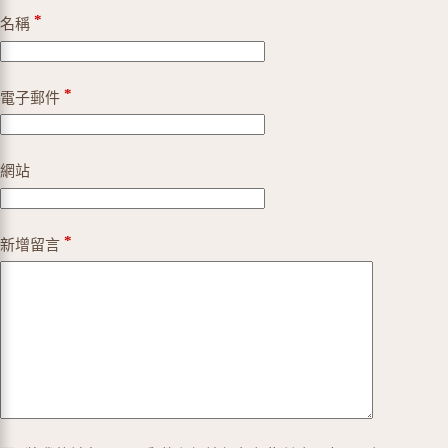
t
*
名稱
e
r
n
a
*
電子郵件
t
i
v
e
網站
:
*
新增留言