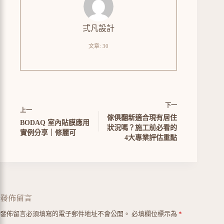
弍凡設計
文章: 30
下一
上一
傢俱翻新適合現有居住
BODAQ 室內貼膜應用
狀況嗎？施工前必看的
實例分享｜修麗可
4大專業評估重點
發佈留言
A
發佈留言必須填寫的電子郵件地址不會公開。
必填欄位標示為
*
l