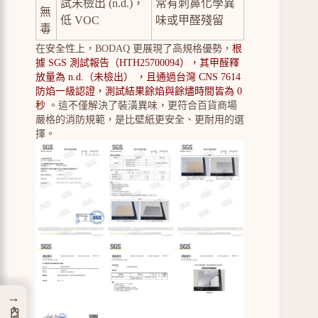
試未檢出 (n.d.)，
常有刺鼻化學異
無
低 VOC
味或甲醛殘留
毒
在安全性上，BODAQ 更展現了高規格優勢，
根
據 SGS 測試報告（HTH25700094），其甲醛釋
放量為 n.d.（未檢出） ，且通過台灣 CNS 7614
防焰一級認證，測試結果餘焰與餘燼時間皆為 0
秒
。這不僅解決了裝潢異味，更符合百貨商場
嚴格的消防規範，是比壁紙更安全、更耐用的選
擇。
→