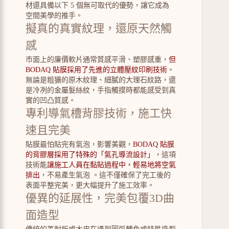
材還具備以下 5 個無可取代的優勢，讓它成為
空間美學的推手。
擬真的真實紋理，還原天然觸
感
市面上的廉價軟片通常質感平滑、塑膠感重，
但
BODAQ 貼膜採用了先進的立體壓紋印刷技術
。
無論是粗獷的原木紋理、細膩的大理石紋路，還
是冷冽的金屬髮絲紋，手指觸摸時都能感受到真
實的凹凸質感。
專利導氣槽背膠技術，施工快
速且完美
貼膜最怕貼完有氣泡，影響美觀，
BODAQ 貼膜
的背膠層採用了特殊的「氣孔導流設計」
，這項
技術能
讓施工人員在黏貼過程中，輕易地將空氣
排出
，不易產生氣泡 。這不僅確保了完工後的
表面平整完美，更大幅提升了施工效率。
優異的延展性，完美包覆3D曲
面造型