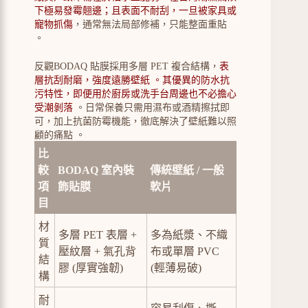
下極易發霉翹邊；且表面不耐刮，一旦被家具或
寵物抓傷
，通常無法局部修補，只能整面重貼
。
反觀BODAQ 貼膜採用多層 PET 複合結構，
表
層抗刮耐磨，強度遠勝壁紙 。其優異的防水抗
污特性，即便用於廚房或洗手台周邊也不必擔心
受潮剝落
。日常保養只需用濕布或酒精擦拭即
可，加上抗菌防霉機能，徹底解決了壁紙難以照
顧的痛點 。
比
較
BODAQ 室內裝
傳統壁紙 / 一般
項
飾貼膜
軟片
目
材
多層 PET 表層 +
多為紙漿、不織
質
壓紋層 + 氣孔背
布或單層 PVC
結
膠 (厚實強韌)
(輕薄易破)
構
耐