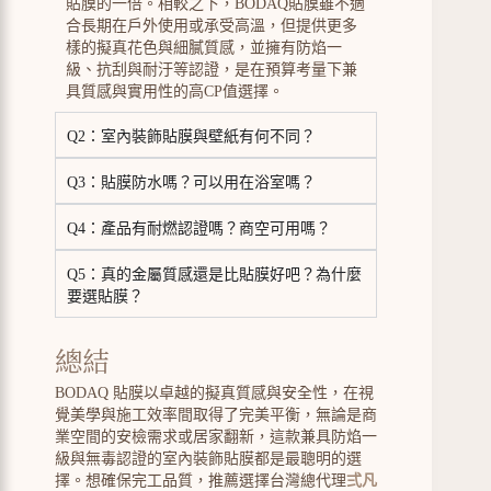
貼膜的一倍。相較之下，BODAQ貼膜雖不適
合長期在戶外使用或承受高溫，但提供更多
樣的擬真花色與細膩質感，並擁有防焰一
級、抗刮與耐汙等認證，是在預算考量下兼
具質感與實用性的高CP值選擇。
Q2：室內裝飾貼膜與壁紙有何不同？
Q3：貼膜防水嗎？可以用在浴室嗎？
Q4：產品有耐燃認證嗎？商空可用嗎？
Q5：真的金屬質感還是比貼膜好吧？為什麼
要選貼膜？
總結
BODAQ 貼膜以卓越的擬真質感與安全性，在視
覺美學與施工效率間取得了完美平衡，無論是商
業空間的安檢需求或居家翻新，這款兼具防焰一
級與無毒認證的室內裝飾貼膜都是最聰明的選
擇。想確保完工品質，推薦選擇台灣總代理
弍凡