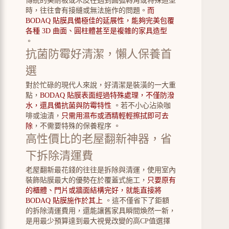
傳統的美耐板或木皮在遇到圓弧轉角或特殊造型
時，往往會有接縫或無法施作的問題。
而
BODAQ 貼膜具備極佳的延展性，能夠完美包覆
各種 3D 曲面、圓柱體甚至是複雜的家具造型
。
抗菌防霉好清潔，懶人保養首
選
對於忙碌的現代人來說，好清潔是裝潢的一大重
點，
BODAQ 貼膜表面經過特殊處理，不僅防潑
水，還具備抗菌與防霉特性
。若不小心沾染咖
啡或油漬，
只需用濕布或酒精輕輕擦拭即可去
除
，不需要特殊的保養程序 。
高性價比的老屋翻新神器，省
下拆除清運費
老屋翻新最花錢的往往是拆除與清運，使用室內
裝飾貼膜最大的優勢在於覆蓋式施工，
只要原有
的櫃體、門片或牆面結構完好，就能直接將
BODAQ 貼膜施作於其上
。這不僅省下了鉅額
的拆除清運費用，還能讓舊家具瞬間煥然一新，
是用最少預算達到最大視覺改變的高CP值選擇