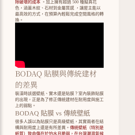
除破壞的成本
。加上擁有超過 500 種擬真花
色，涵蓋木紋、石材到金屬質感 ，讓屋主能以
最高效的方式，在預算內輕鬆完成空間風格的轉
換。
BODAQ 貼膜與傳統建材
的差異
裝潢時該選壁紙、實木還是貼膜？室內裝飾貼膜
的出現，正是為了修正傳統建材在耐用度與施工
上的弱點。
BODAQ 貼膜 vs 傳統壁紙
很多人誤以為貼膜只是高級壁紙，其實兩者在結
構與耐用度上還是有所差異。
傳統壁紙（特別是
紙質）致命傷在於怕水且脆弱，在台灣潮濕氣候