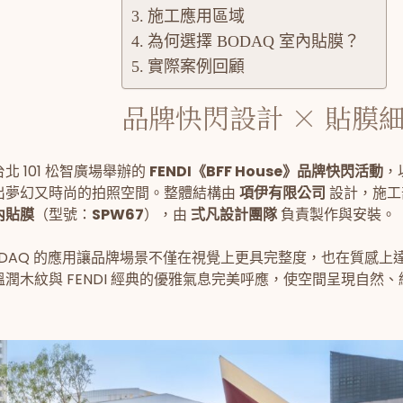
施工應用區域
為何選擇 BODAQ 室內貼膜？
實際案例回顧
品牌快閃設計 × 貼膜
北 101 松智廣場舉辦的
FENDI《BFF House》品牌快閃活動
，
出夢幻又時尚的拍照空間。整體結構由
項伊有限公司
設計，施工
內貼膜
（型號：
SPW67
），由
弍凡設計團隊
負責製作與安裝。
ODAQ 的應用讓品牌場景不僅在視覺上更具完整度，也在質感上達
溫潤木紋與 FENDI 經典的優雅氣息完美呼應，使空間呈現自然