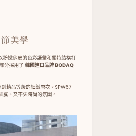
細節美學
以粉嫩俏皮的色彩語彙和獨特結構打
部分採用了
韓國進口品牌 BODAQ
到精品等級的細緻層次。SPW67
、細膩、又不失時尚的氛圍。