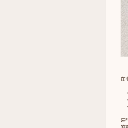
在
這些
的