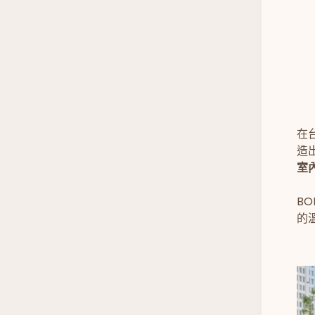
在台
造
室
B
的