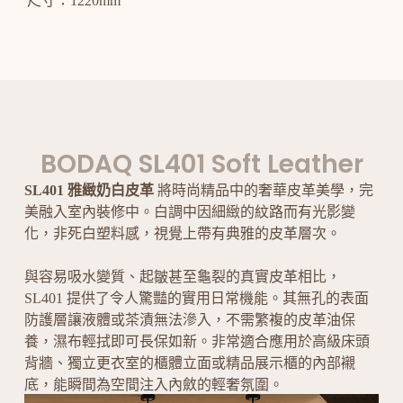
尺寸：1220mm
BODAQ SL401 Soft Leather
SL401 雅緻奶白皮革
將時尚精品中的奢華皮革美學，完
美融入室內裝修中。白調中因細緻的紋路而有光影變
化，非死白塑料感，視覺上帶有典雅的皮革層次。
與容易吸水變質、起皺甚至龜裂的真實皮革相比，
SL401 提供了令人驚豔的實用日常機能。其無孔的表面
防護層讓液體或茶漬無法滲入，不需繁複的皮革油保
養，濕布輕拭即可長保如新。非常適合應用於高級床頭
背牆、獨立更衣室的櫃體立面或精品展示櫃的內部襯
底，能瞬間為空間注入內斂的輕奢氛圍。