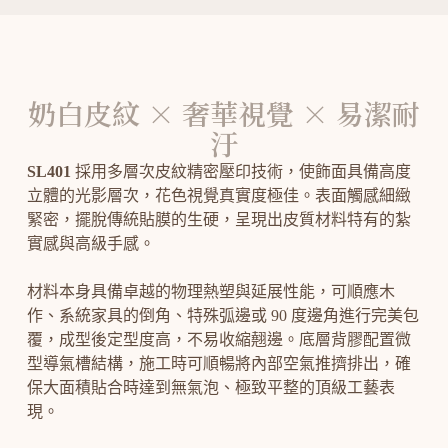
奶白皮紋 × 奢華視覺 × 易潔耐
汙
SL401
採用多層次皮紋精密壓印技術，使飾面具備高度
立體的光影層次，花色視覺真實度極佳。表面觸感細緻
緊密，擺脫傳統貼膜的生硬，呈現出皮質材料特有的紮
實感與高級手感。
材料本身具備卓越的物理熱塑與延展性能，可順應木
作、系統家具的倒角、特殊弧邊或 90 度邊角進行完美包
覆，成型後定型度高，不易收縮翹邊。底層背膠配置微
型導氣槽結構，施工時可順暢將內部空氣推擠排出，確
保大面積貼合時達到無氣泡、極致平整的頂級工藝表
現。