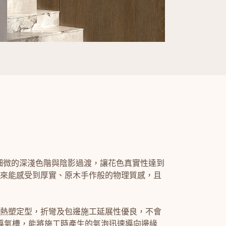
細微的深淺色階與陰影過渡，讓花色真實性達到
來能感受到厚實、原木手作般的物理質感，且
熱塑定型，折彎及包邊施工延展性優良，不會
有導氣槽，能將施工時產生的氣泡迅速導向邊緣