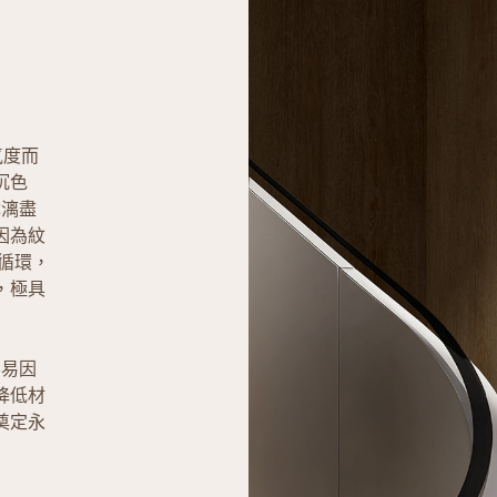
氣度而
沉色
淋漓盡
因為紋
的循環，
，極具
容易因
降低材
奠定永