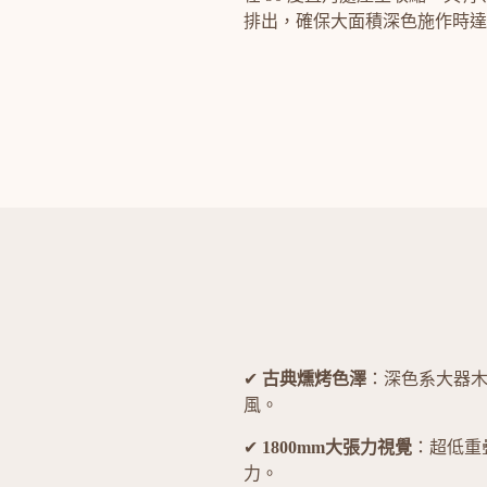
排出，確保大面積深色施作時達
✔
古典燻烤色澤
：深色系大器
風。
✔
1800mm大張力視覺
：超低重
力。