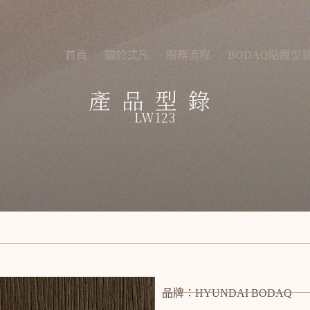
首頁
關於弍凡
服務流程
BODAQ貼膜型
產品型錄
LW123
品牌：HYUNDAI BODAQ