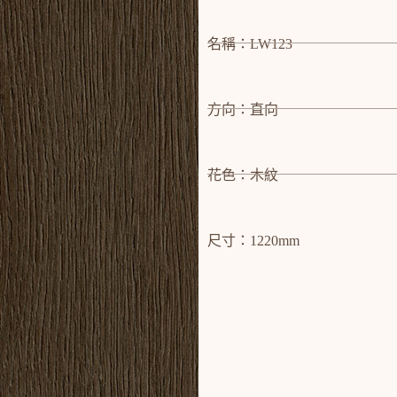
名稱：LW123
方向：直向
花色：木紋
尺寸：1220mm