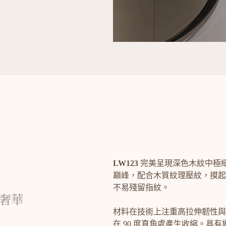
LW123
完美呈現深色木紋中極
巔峰，配合木質紋理壓紋，摸起
不易殘留指紋。
穩奢華
材料在技術上注重高拉伸韌性與
在 90 度直角處產生收縮。具