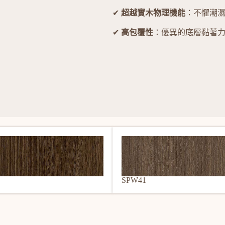
✔
超越實木物理機能
：不懼潮
✔
高包覆性
：優異的底層黏著
SPW41