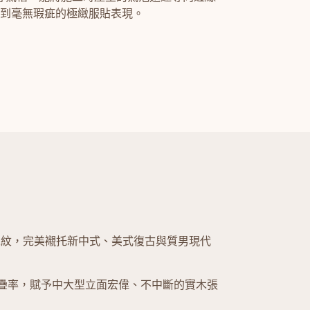
到毫無瑕疵的極緻服貼表現。
木紋，完美襯托新中式、美式復古與質男現代
疊率，賦予中大型立面宏偉、不中斷的實木張