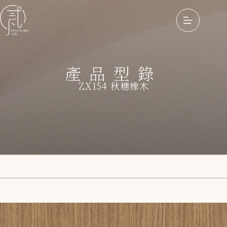
產品型錄
ZX154 秋穗橡木