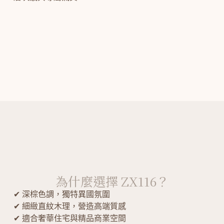
為什麼選擇 ZX116？
✔ 深棕色調，獨特異國氛圍
✔ 細緻直紋木理，營造高端質感
✔ 適合奢華住宅與精品商業空間