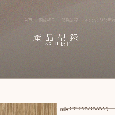
首頁
關於弍凡
服務流程
BODAQ貼膜型
產品型錄
ZX111 松木
品牌：HYUNDAI BODAQ