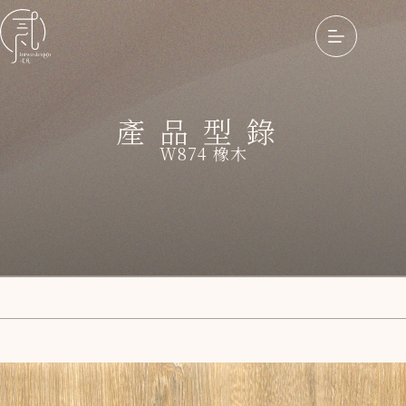
產品型錄
W874 橡木