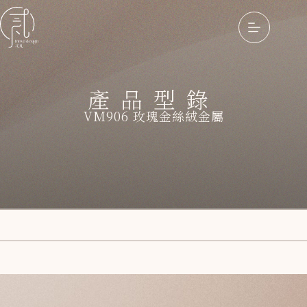
產品型錄
VM906 玫瑰金絲絨金屬