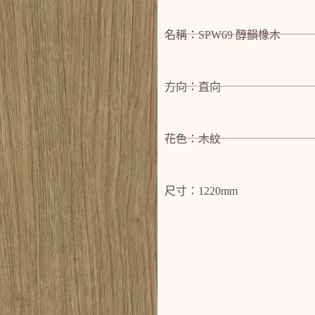
名稱：SPW69 醇韻橡木
方向：直向
花色：木紋
尺寸：1220mm