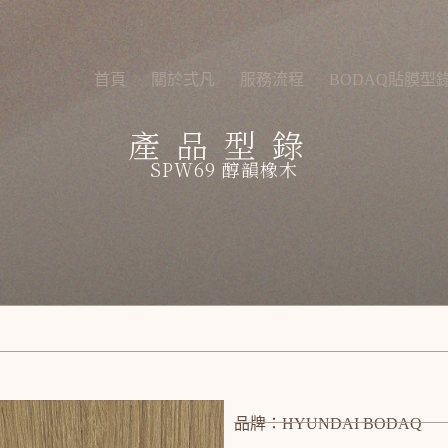
首頁
關於弍凡
服務流程
BODAQ貼膜型
產品型錄
SPW69 醇韻橡木
品牌：HYUNDAI BODAQ