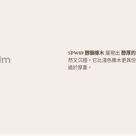
SPW69 醇韻橡木
展現出
醇厚的
ilm
然又沉穩。它比淺色橡木更具份
過於厚重。