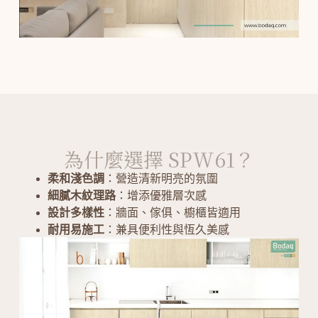
為什麼選擇 SPW61？
柔和淺色調
：營造清新明亮的氛圍
細膩木紋理路
：增添優雅層次感
設計多樣性
：牆面、傢俱、櫥櫃皆適用
耐用易施工
：兼具便利性與恆久美感