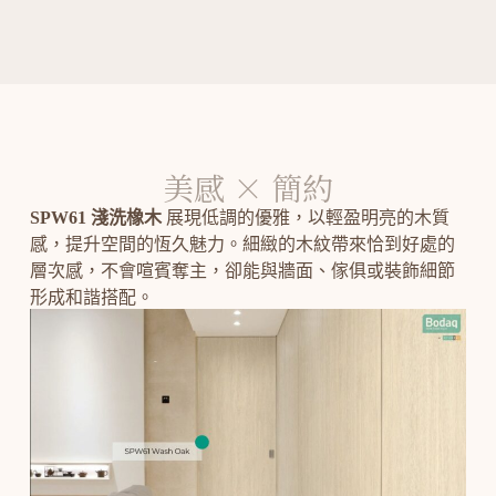
美感 × 簡約
SPW61 淺洗橡木
展現低調的優雅，以輕盈明亮的木質
感，提升空間的恆久魅力。細緻的木紋帶來恰到好處的
層次感，不會喧賓奪主，卻能與牆面、傢俱或裝飾細節
形成和諧搭配。