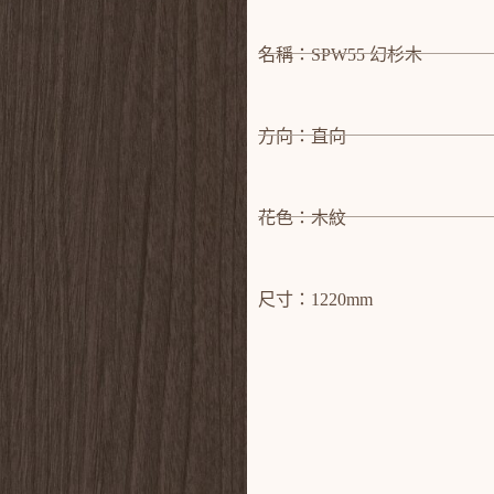
名稱：SPW55 幻杉木
方向：直向
花色：木紋
尺寸：1220mm