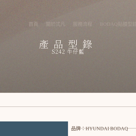
首頁
關於弍凡
服務流程
BODAQ貼膜型
產品型錄
S242 牛仔藍
品牌：HYUNDAI BODAQ