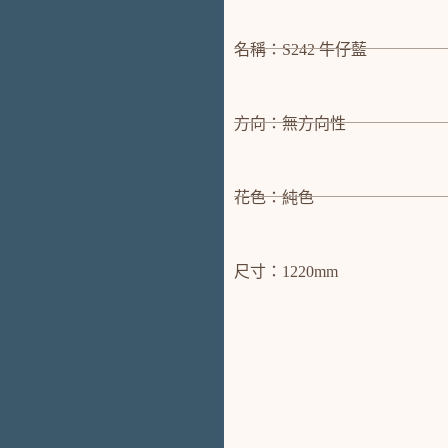
名稱：S242 牛仔藍
方向：無方向性
花色：純色
尺寸：1220mm