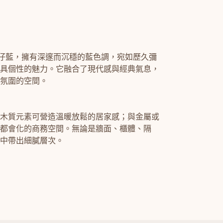
42 牛仔藍，擁有深邃而沉穩的藍色調，宛如歷久彌
具個性的魅力。它融合了現代感與經典氣息，
氛圍的空間。
木質元素可營造溫暖放鬆的居家感；與金屬或
都會化的商務空間。無論是牆面、櫃體、隔
中帶出細膩層次。