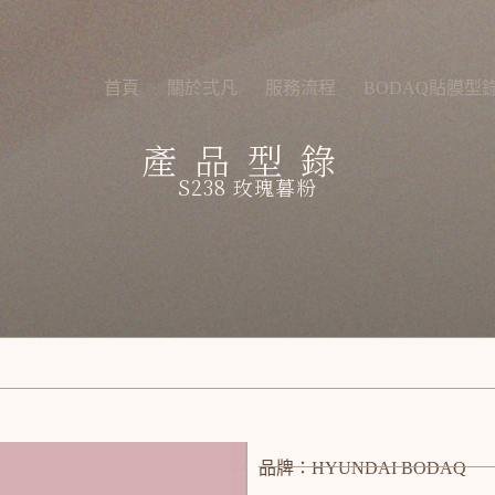
首頁
關於弍凡
服務流程
BODAQ貼膜型
產品型錄
S238 玫瑰暮粉
品牌：HYUNDAI BODAQ