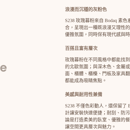
浪漫而沉穩的灰粉色
S238 玫瑰暮粉來自 Boda
合，呈現出一種既浪漫又理性的
優雅氛圍，同時保有現代感與時
百搭且富有層次
玫瑰暮粉在不同風格中都能找到
ve
的北歐氛圍；與深木色、金屬或
面、櫃體、櫃檯、門板及家具翻
都能成為吸睛焦點。
美感與耐用性兼備
S238 不僅色彩動人，還保留了
計讓安裝快速便捷；耐刮、防污
論是打造柔美的臥室、優雅的餐
讓空間更具層次與魅力。