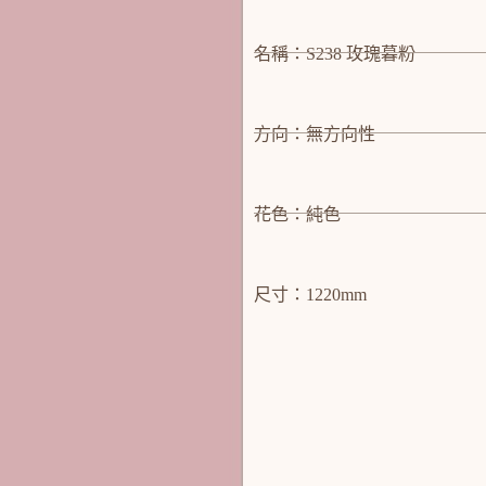
名稱：S238 玫瑰暮粉
方向：無方向性
花色：純色
尺寸：1220mm