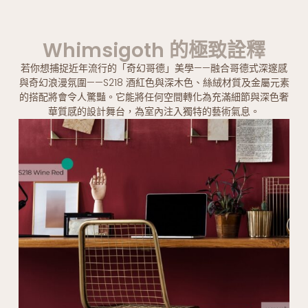
Whimsigoth 的極致詮釋
若你想捕捉近年流行的「奇幻哥德」美學——融合哥德式深邃感
與奇幻浪漫氛圍——S218 酒紅色與深木色、絲絨材質及金屬元素
的搭配將會令人驚豔。它能將任何空間轉化為充滿細節與深色奢
華質感的設計舞台，為室內注入獨特的藝術氣息。