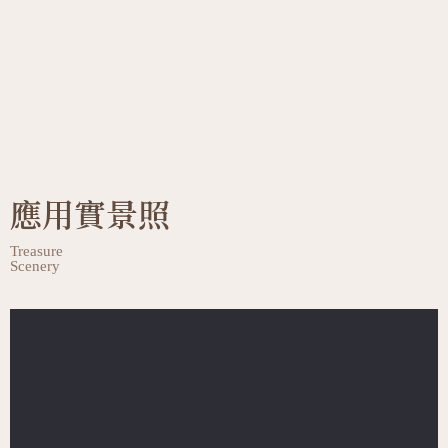
應用實景照
Treasure
Scenery