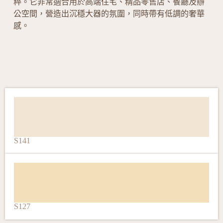
粹。它非常適合用於高端住宅、精品零售店、餐廳及辦
公空間，營造出沉穩大器的氛圍，同時帶有低調的奢華
感。
S141
S127