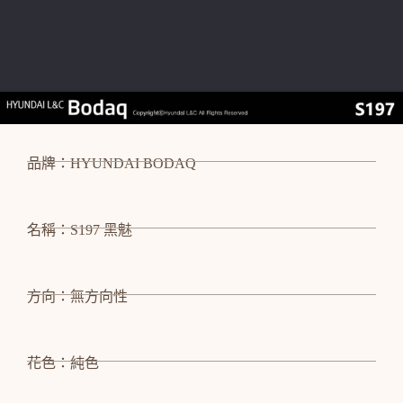
品牌：HYUNDAI BODAQ
名稱：S197 黑魅
方向：無方向性
花色：純色