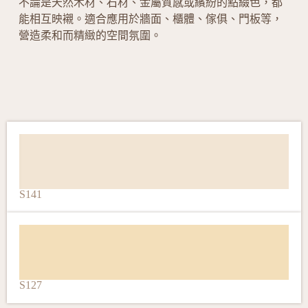
不論是天然木材、石材、金屬質感或繽紛的點綴色，都
能相互映襯。適合應用於牆面、櫃體、傢俱、門板等，
營造柔和而精緻的空間氛圍。
S141
S127