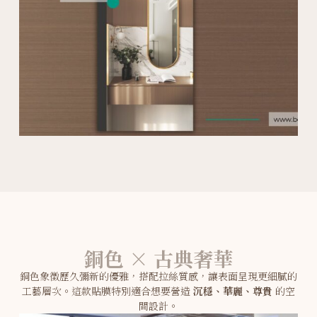
銅色 × 古典奢華
銅色象徵歷久彌新的優雅，搭配拉絲質感，讓表面呈現更細膩的
工藝層次。這款貼膜特別適合想要營造
沉穩、華麗、尊貴
的空
間設計。