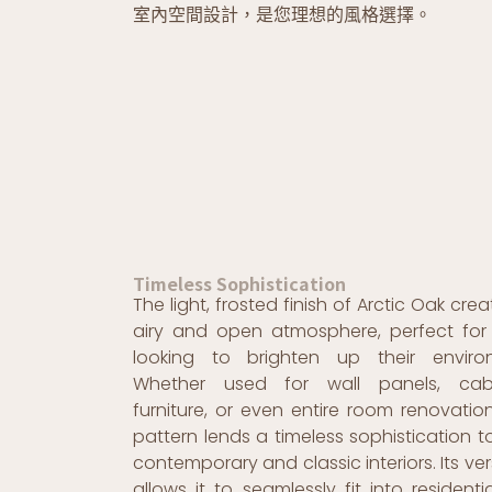
室內空間設計，是您理想的風格選擇。
Timeless Sophistication
The light, frosted finish of Arctic Oak cre
airy and open atmosphere, perfect for
looking to brighten up their enviro
Whether used for wall panels, cabi
furniture, or even entire room renovation
pattern lends a timeless sophistication t
contemporary and classic interiors. Its vers
allows it to seamlessly fit into resident