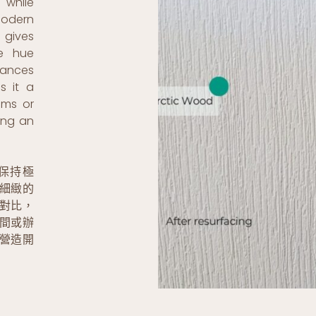
 while
odern
 gives
te hue
hances
s it a
oms or
ing an
在保持極
細緻的
對比，
間或辦
營造開