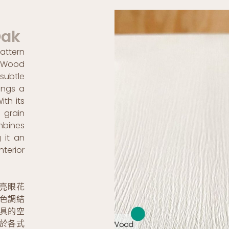
Oak
pattern
 Wood
subtle
ings a
th its
grain
mbines
 it an
terior
亮眼花
色調結
具的空
於各式