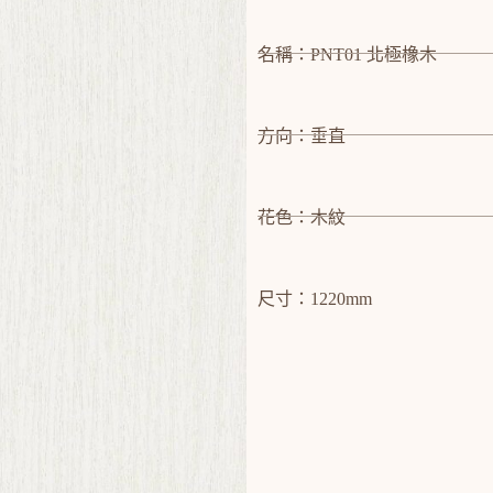
名稱：PNT01 北極橡木
方向：垂直
花色：木紋
尺寸：1220mm