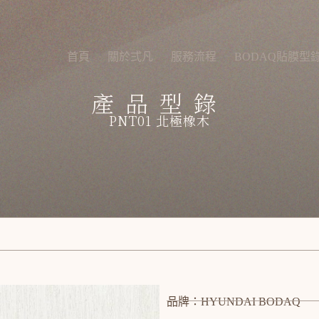
首頁
關於弍凡
服務流程
BODAQ貼膜型
產品型錄
PNT01 北極橡木
品牌：HYUNDAI BODAQ