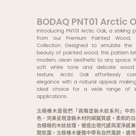
BODAQ PNT01 Arctic 
Introducing PNT01 Arctic Oak, a striking 
from our Premium Painted Wood,
Collection. Designed to emulate the 
beauty of painted wood, this pattern br
modern, clean aesthetic to any space. Wi
soft white tone and delicate wood 
texture, Arctic Oak effortlessly co
elegance with a natural appeal, making
ideal choice for a wide range of in
applications.
北極橡木是我們「高階塗裝木紋系列」中的
色，完美呈現塗裝木材的細膩質感。柔和的白
合細緻的木紋紋理，營造出現代感與潔淨感兼
間氛圍。北極橡木優雅中帶有自然風貌，適用