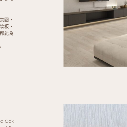
的氛圍，
牆板、
都能為
。
ic Oak