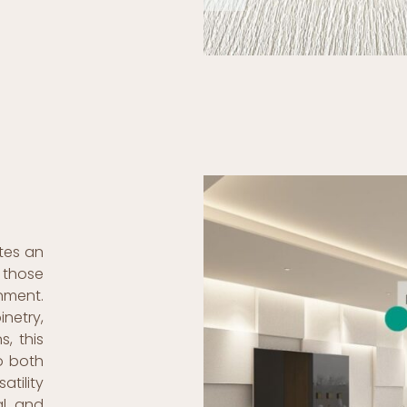
ates an
 those
nment.
netry,
s, this
o both
atility
ial and