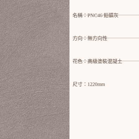
名稱：PNC46 鉛礦灰
方向：無方向性
花色：高級塗裝混凝土
尺寸：1220mm