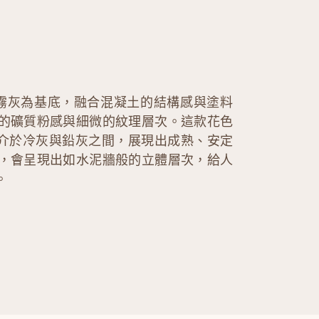
沉霧灰為基底，融合混凝土的結構感與塗料
的礦質粉感與細微的紋理層次。這款花色
色調介於冷灰與鉛灰之間，展現出成熟、安定
，會呈現出如水泥牆般的立體層次，給人
。