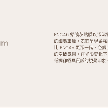
PNC46 鉛礦灰貼膜以深
的細緻筆觸，表面呈現柔霧
um
比 PNC45 更深一階，
的空間氛圍。在光影變化下
低調卻極具質感的視覺印象