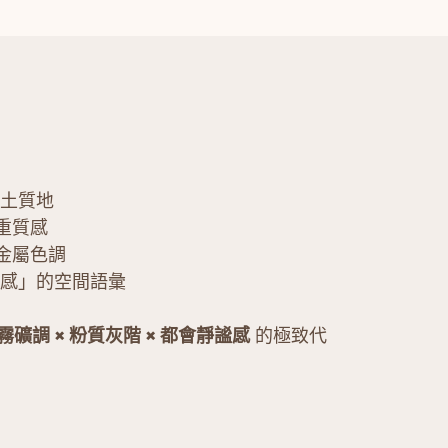
凝土質地
重質感
金屬色調
高質感」的空間語彙
霧礦調 × 粉質灰階 × 都會靜謐感
的極致代