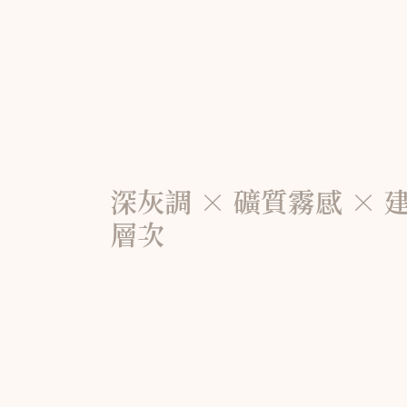
深灰調 × 礦質霧感 × 
層次