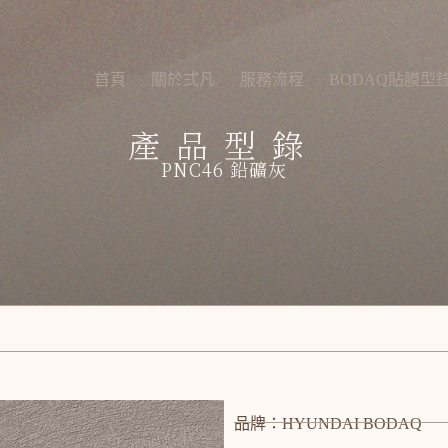
首頁
關於弍凡
服務流程
BODAQ貼膜型
產品型錄
PNC46 鉛礦灰
品牌：HYUNDAI BODAQ