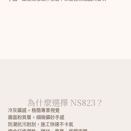
為什麼選擇 NS823？
冷灰礦感 × 極簡專業視覺
霧面粉質層 × 細緻礦砂手感
防潮抗污耐刮，施工快速不卡氣