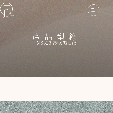
產品型錄
NS823 冷灰礦石紋