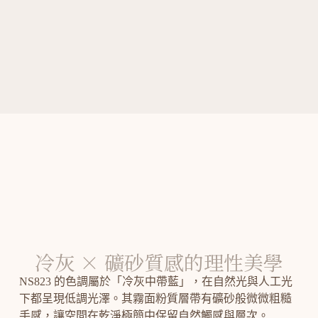
冷灰 × 礦砂質感的理性美學
NS823 的色調屬於「冷灰中帶藍」，在自然光與人工光
下都呈現低調光澤。其霧面粉質層帶有礦砂般微微粗糙
手感，讓空間在乾淨極簡中保留自然觸感與層次。