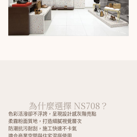
為什麼選擇 NS708？
色彩活潑卻不浮誇，呈現設計感灰階亮點
柔霧粉面質地，打造細膩視覺層次
防潮抗污耐刮，施工快速不卡氣
適合商業空間與住宅混搭使用