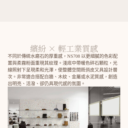
繽紛 × 輕工業質感
不同於傳統水磨石的厚重感，NS708 以更細膩的色彩配
置與柔霧粉面重現其紋理。淺底中帶暖色碎石顆粒，光
線照射下呈現柔和光澤，使整體空間既俏皮又具設計層
次。非常適合搭配白牆、木紋、金屬或水泥質感，創造
出明亮、活潑、卻仍具現代感的氛圍。