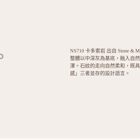
NS710 卡多索岩 出自 Stone & Mar
o
整體以中深灰為基底，融入自然
澤。石紋的走向自然柔和，既具
感」三者並存的設計語言。