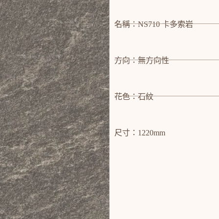
名稱：NS710 卡多索岩
方向：無方向性
花色：石紋
尺寸：1220mm