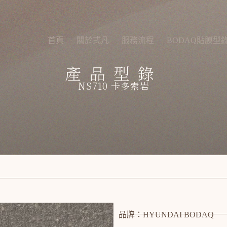
首頁
關於弍凡
服務流程
BODAQ貼膜型
產品型錄
NS710 卡多索岩
品牌：HYUNDAI BODAQ