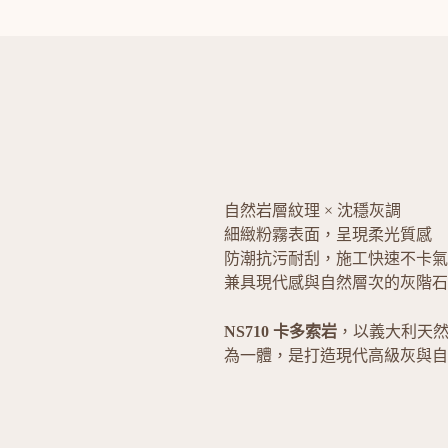
自然岩層紋理 × 沈穩灰調
細緻粉霧表面，呈現柔光質感
防潮抗污耐刮，施工快速不卡氣
兼具現代感與自然層次的灰階石
NS710 卡多索岩
，以義大利天
為一體，是打造現代高級灰與自