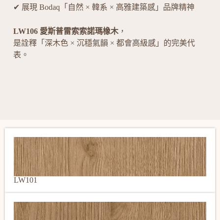
✔ 展現 Bodaq「自然 × 韓系 × 高雅建築感」品牌精神
LW106 愛斯普雷索索諾瑪橡木
，
是詮釋「深木色 × 沉穩氣韻 × 都會高級感」的完美代
表。
LW101