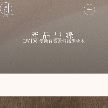
產品型錄
LW106 愛斯普雷索索諾瑪橡木