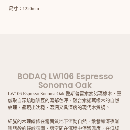
尺寸：1220mm
BODAQ LW106 Espresso
Sonoma Oak
LW106 Espresso Sonoma Oak 愛斯普雷索索諾瑪橡木，靈
感取自深焙咖啡豆的濃郁色澤，融合索諾瑪橡木的自然
紋理，呈現出沈穩、溫潤又具深度的現代木質調。
細膩的木理線條在霧面質地下流動自然，散發如深夜咖
啡館般的靜謐氛圍，讓空間在沉穩中保留溫度，在低調