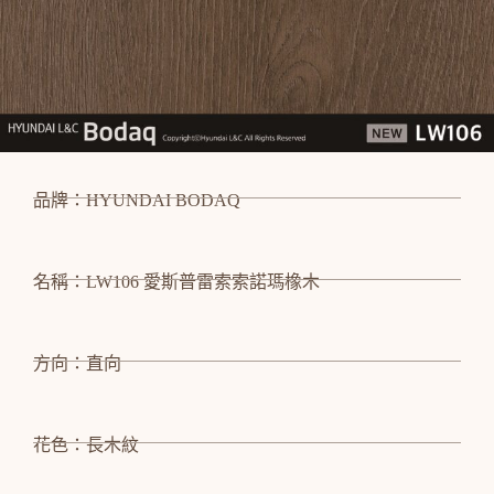
品牌：HYUNDAI BODAQ
名稱：LW106 愛斯普雷索索諾瑪橡木
方向：直向
花色：長木紋