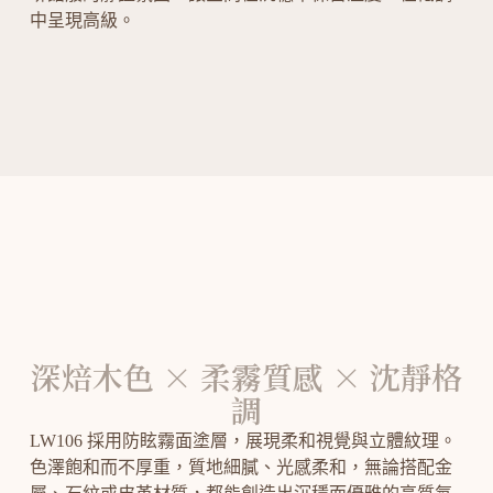
中呈現高級。
深焙木色 × 柔霧質感 × 沈靜格
調
LW106 採用防眩霧面塗層，展現柔和視覺與立體紋理。
色澤飽和而不厚重，質地細膩、光感柔和，無論搭配金