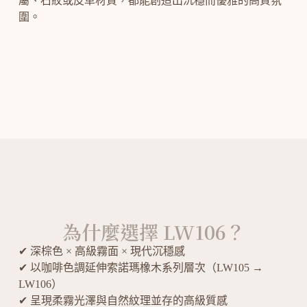
屬、石紋或皮革材質，都能創造出沉穩而優雅的高質氛
圍。
為什麼選擇 LW106？
✔ 深棕色 × 高級霧面 × 現代沉穩感
✔ 以咖啡色調延伸索諾瑪橡木系列層次（LW105 →
LW106）
✔ 呈現柔霧光澤與自然紋理並存的高級質感