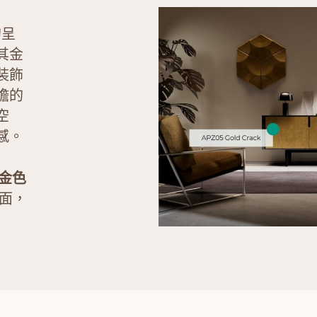
的呈
其金
裝飾
膽的
空
感。
 金色
面，