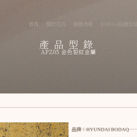
首頁
關於弍凡
服務流程
BODAQ貼膜型
產品型錄
APZ05 金色裂紋金屬
品牌：HYUNDAI BODAQ