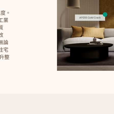
高度。
工業
質
效
無論
住宅
升整