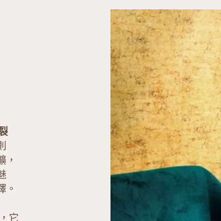
色裂
則
獷，
魅
擇。
，它