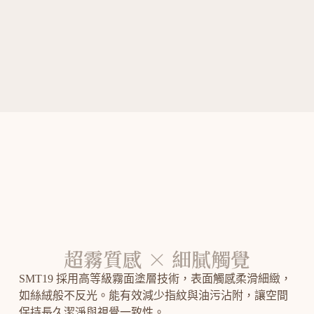
超霧質感 × 細膩觸覺
SMT19 採用高等級霧面塗層技術，表面觸感柔滑細緻，
如絲絨般不反光。能有效減少指紋與油污沾附，讓空間
保持長久潔淨與視覺一致性。