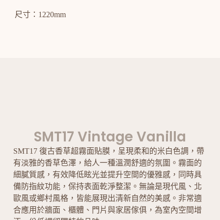
尺寸：1220mm
SMT17 Vintage Vanilla
SMT17 復古香草超霧面貼膜，呈現柔和的米白色調，帶
有淡雅的香草色澤，給人一種溫潤舒適的氛圍。霧面的
細膩質感，有效降低眩光並提升空間的優雅感，同時具
備防指紋功能，保持表面乾淨整潔。無論是現代風、北
歐風或鄉村風格，皆能展現出清新自然的美感。非常適
合應用於牆面、櫃體、門片與家居傢俱，為室內空間增