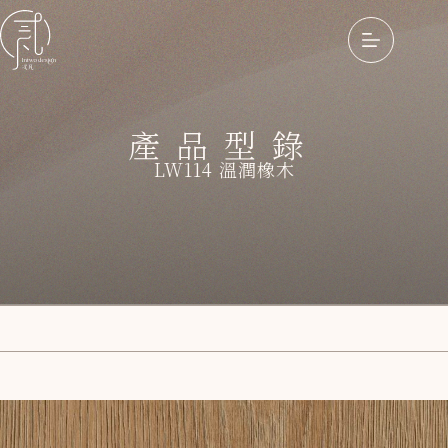
產品型錄
LW114 溫潤橡木