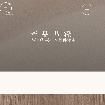
產品型錄
LW103 灰梣木丹佛橡木