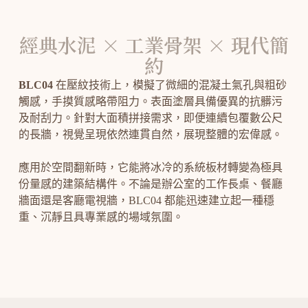
經典水泥 × 工業骨架 × 現代簡
約
BLC04
在壓紋技術上，模擬了微細的混凝土氣孔與粗砂
觸感，手摸質感略帶阻力。表面塗層具備優異的抗髒污
及耐刮力。針對大面積拼接需求，即便連續包覆數公尺
的長牆，視覺呈現依然連貫自然，展現整體的宏偉感。
應用於空間翻新時，它能將冰冷的系統板材轉變為極具
份量感的建築結構件。不論是辦公室的工作長桌、餐廳
牆面還是客廳電視牆，BLC04 都能迅速建立起一種穩
重、沉靜且具專業感的場域氛圍。